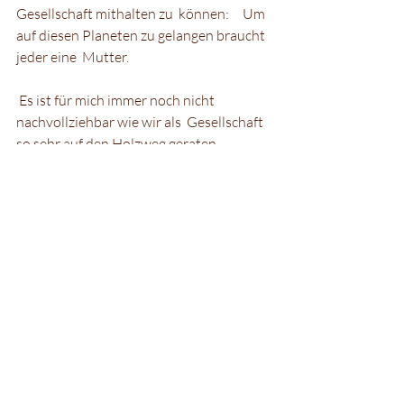
Gesellschaft mithalten zu  können:     Um 
auf diesen Planeten zu gelangen braucht 
jeder eine  Mutter.  
 Es ist für mich immer noch nicht 
nachvollziehbar wie wir als  Gesellschaft 
so sehr auf den Holzweg geraten 
konnten. Auf diesen Pfad wo  wir gerade 
herumirren fehlt uns komplett die 
Verbindung zm Ursprung...  Also der 
Natur. Diese wird vom Großteil der 
Bevölkerung als fehlerhaft,  gefährlich, 
als das was außerhalb von uns ist 
wahrgenommen. Gleichzeitig  wird 
künstlich erschaffenen (angeblichen) 
Verbesserungen oft ohne  kritisches 
Hinterfragen vertraut. Deutlich erkennt 
man das z.B. an  unseren Gesundheits-, 
Bildungs- und Glaubenssystemen. 