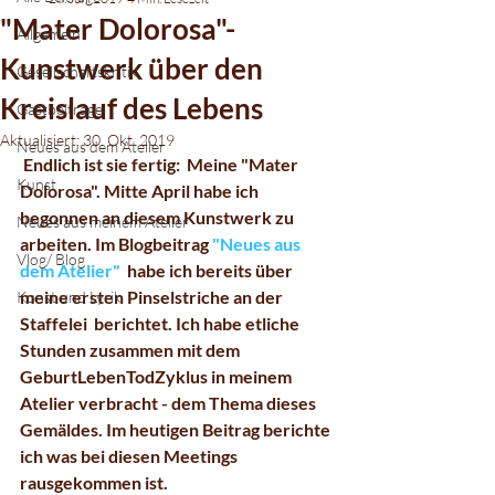
"Mater Dolorosa"-
Allgemein
Kunstwerk über den
Gesellschaftskritik
Kreislauf des Lebens
Gastbeiträge
Aktualisiert:
30. Okt. 2019
Neues aus dem Atelier
 Endlich ist sie fertig:  Meine "Mater 
Kunst
Dolorosa". Mitte April habe ich 
begonnen an diesem Kunstwerk zu 
Neues aus meinem Atelier
arbeiten. Im Blogbeitrag 
"Neues aus 
Vlog/ Blog
dem Atelier"
  habe ich bereits über 
meine ersten Pinselstriche an der 
Kunst und Lyrik
Staffelei  berichtet. Ich habe etliche 
Stunden zusammen mit dem  
GeburtLebenTodZyklus in meinem 
Atelier verbracht - dem Thema dieses  
Gemäldes. Im heutigen Beitrag berichte 
ich was bei diesen Meetings  
rausgekommen ist.  