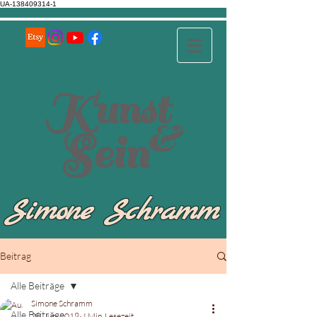
UA-138409314-1
Kunst
&
Sein
Simone Schramm
Beitrag
Alle Beiträge
Simone Schramm
Alle Beiträge
28. Juni 2019
4 Min. Lesezeit