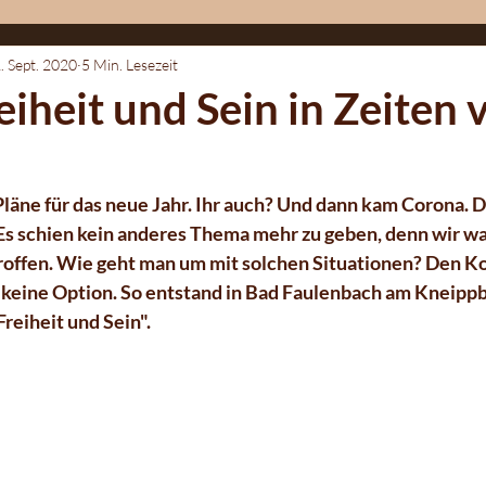
. Sept. 2020
5 Min. Lesezeit
Vlog/ Blog
Kunst und Lyrik
eiheit und Sein in Zeiten 
Pläne für das neue Jahr. Ihr auch? Und dann kam Corona. D
 Es schien kein anderes Thema mehr zu geben, denn wir wa
troffen. Wie geht man um mit solchen Situationen? Den Ko
 keine Option. So entstand in Bad Faulenbach am Kneippb
Freiheit und Sein".