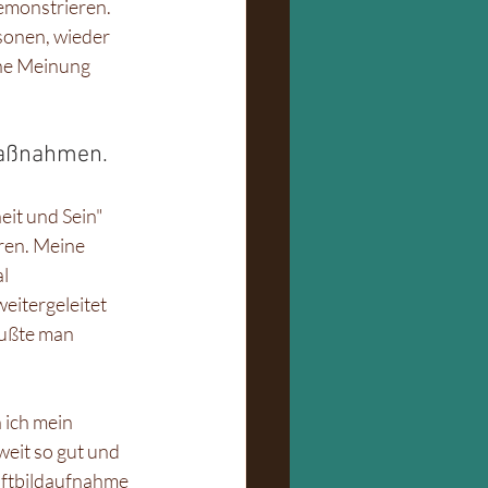
monstrieren. 
sonen, wieder 
ine Meinung 
Maßnahmen.
eit und Sein" 
ren. Meine 
l 
itergeleitet 
wußte man 
ich mein 
eit so gut und 
Luftbildaufnahme 