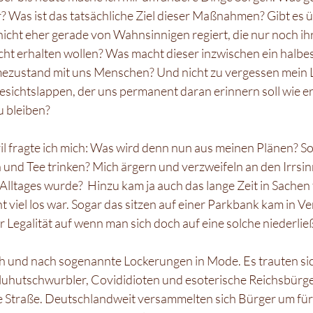
or? Was ist das tatsächliche Ziel dieser Maßnahmen? Gibt es
nicht eher gerade von Wahnsinnigen regiert, die nur noch ih
ht erhalten wollen? Was macht dieser inzwischen ein halbes
ustand mit uns Menschen? Und nicht zu vergessen mein L
sichtslappen, der uns permanent daran erinnern soll wie erns
u bleiben?
 fragte ich mich: Was wird denn nun aus meinen Plänen? Soll
nd Tee trinken? Mich ärgern und verzweifeln an den Irrsin
ltages wurde?  Hinzu kam ja auch das lange Zeit in Sachen 
t viel los war. Sogar das sitzen auf einer Parkbank kam in V
r Legalität auf wenn man sich doch auf eine solche niederließ
h und nach sogenannte Lockerungen in Mode. Es trauten sich
 Aluhutschwurbler, Covididioten und esoterische Reichsbürg
ie Straße. Deutschlandweit versammelten sich Bürger um für