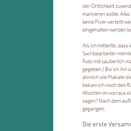
der Örtlichkeit zusen
markieren sollte. Also 
keine Flyer verteilt w
eingehalten werden ko
Als ich mitteilte, das
Sachbearbeiter meinte,
Foto mit säuberlich m
gegeben.) Bis ich ihn 
ähnlich wie Plakate di
bekam ich noch den Ra
Wochen im vorraus einr
sagen? Nach dem aufle
gegangen.
Die erste Versa