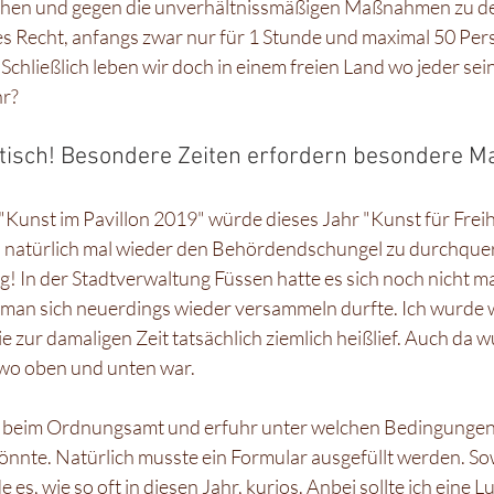
hen und gegen die unverhältnissmäßigen Maßnahmen zu de
es Recht, anfangs zwar nur für 1 Stunde und maximal 50 Per
chließlich leben wir doch in einem freien Land wo jeder se
hr?
astisch! Besondere Zeiten erfordern besondere 
"Kunst im Pavillon 2019" würde dieses Jahr "Kunst für Freih
s natürlich mal wieder den Behördendschungel zu durchque
! In der Stadtverwaltung Füssen hatte es sich noch nicht ma
an sich neuerdings wieder versammeln durfte. Ich wurde we
e zur damaligen Zeit tatsächlich ziemlich heißlief. Auch da 
wo oben und unten war. 
ch beim Ordnungsamt und erfuhr unter welchen Bedingungen 
nte. Natürlich musste ein Formular ausgefüllt werden. Sow
 es, wie so oft in diesen Jahr, kurios. Anbei sollte ich eine 