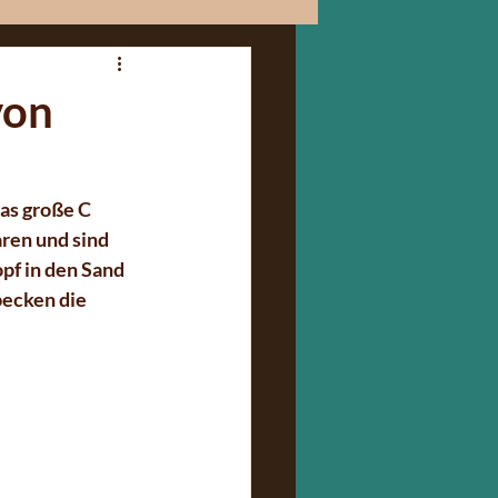
von
as große C 
ren und sind 
pf in den Sand 
ecken die 