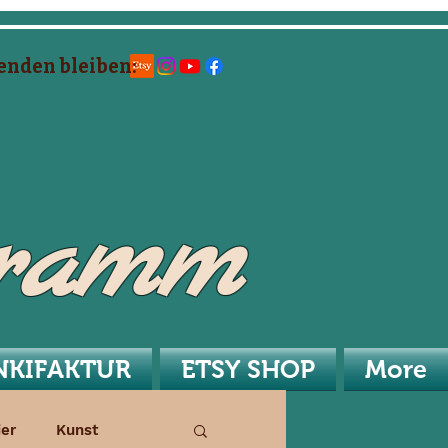
enden bleiben:
hramm
NKIFAKTUR
ETSY SHOP
More
er
Kunst