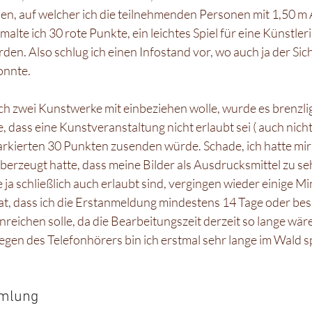
den, auf welcher ich die teilnehmenden Personen mit 1,50 m
malte ich 30 rote Punkte, ein leichtes Spiel für eine Künstleri
erden. Also schlug ich einen Infostand vor, wo auch ja der Si
nnte. 
s ich zwei Kunstwerke mit einbeziehen wolle, wurde es brenzli
 dass eine Kunstveranstaltung nicht erlaubt sei ( auch nicht
arkierten 30 Punkten zusenden würde. Schade, ich hatte mi
überzeugt hatte, dass meine Bilder als Ausdrucksmittel zu se
e ja schließlich auch erlaubt sind, vergingen wieder einige 
t, dass ich die Erstanmeldung mindestens 14 Tage oder bes
eichen solle, da die Bearbeitungszeit derzeit so lange wäre.
gen des Telefonhörers bin ich erstmal sehr lange im Wald s
mmlung