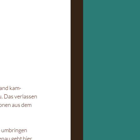
tand kam- 
. Das verlassen 
sonen aus dem 
le umbringen 
nau geht hier 