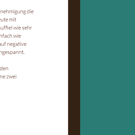
enehmigung die 
ute mit 
fiel wie sehr 
nfach wie 
auf negative 
angespannt. 
den 
ne zwei 