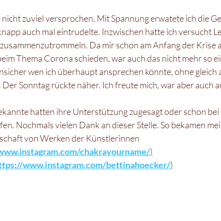
nicht zuviel versprochen. Mit Spannung erwatete ich die G
napp auch mal eintrudelte. Inzwischen hatte ich versucht Le
 zusammenzutrommeln. Da mir schon am Anfang der Krise auf
 beim Thema Corona schieden, war auch das nicht mehr so ei
 unsicher wen ich überhaupt ansprechen könnte, ohne gleich 
 Der Sonntag rückte näher. Ich freute mich, war aber auch 
kannte hatten ihre Unterstützung zugesagt oder schon bei 
en. Nochmals vielen Dank an dieser Stelle. So bekamen mei
lschaft von Werken der Künstlerinnen 
/www.instagram.com/chakrayourname/
)
ttps://www.instagram.com/bettinahoecker/
)