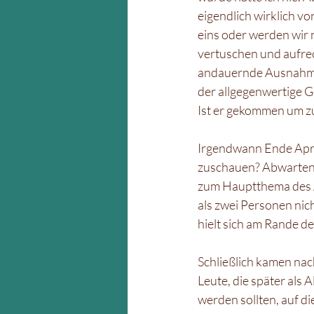
eigendlich wirklich v
eins oder werden wir 
vertuschen und aufrec
andauernde Ausnahmez
der allgegenwertige Ge
Ist er gekommen um z
Irgendwann Ende April
zuschauen? Abwarten u
zum Hauptthema des Al
als zwei Personen nich
hielt sich am Rande de
Schließlich kamen nac
Leute, die später als
werden sollten, auf d