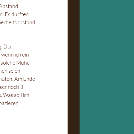
 Abstand 
n. Es durften 
cherheitsabstand 
g. Der 
 wenn ich ein 
r solche Mühe 
hen seien, 
Minuten. Am Ende 
ser noch 3 
 Was soll ich 
pazieren 