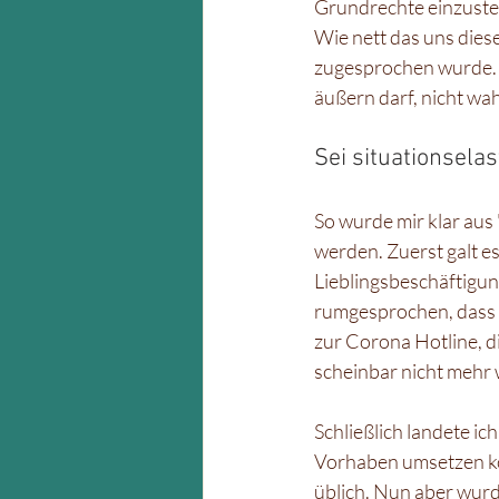
Grundrechte einzuste
Wie nett das uns dies
zugesprochen wurde. S
äußern darf, nicht wa
Sei situationsel
So wurde mir klar aus 
werden. Zuerst galt e
Lieblingsbeschäftigung
rumgesprochen, dass m
zur Corona Hotline, di
scheinbar nicht mehr 
Schließlich landete i
Vorhaben umsetzen kön
üblich. Nun aber wurde