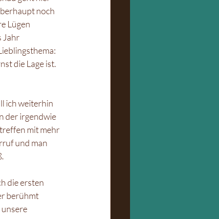
 überhaupt noch 
re Lügen 
 Jahr 
ieblingsthema: 
t die Lage ist. 
 ich weiterhin 
n der irgendwie 
treffen mit mehr 
erruf und man 
. 
 die ersten 
er berühmt 
 unsere 