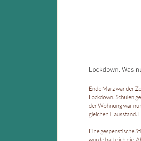
Lockdown. Was n
Ende März war der Zei
Lockdown. Schulen ges
der Wohnung war nur n
gleichen Hausstand. H
Eine gespenstische Sti
würde hatte ich nie. 