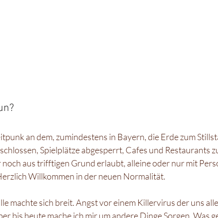
un?
tpunk an dem, zumindestens in Bayern, die Erde zum Stills
chlossen, Spielplätze abgesperrt, Cafes und Restaurants zu
och aus trifftigen Grund erlaubt, alleine oder nur mit Per
erzlich Willkommen in der neuen Normalität. 
lle machte sich breit. Angst vor einem Killervirus der uns al
Aber bis heute mache ich mir um andere Dinge Sorgen. Was ge