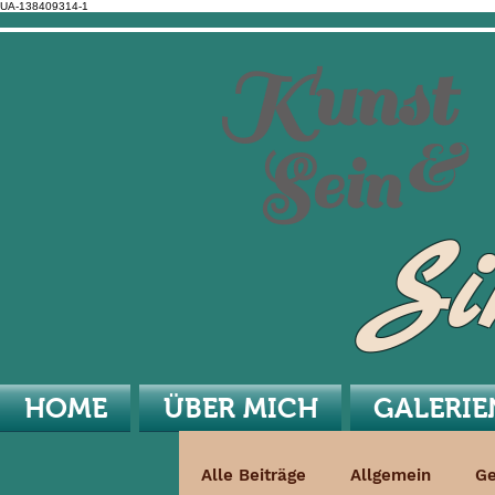
UA-138409314-1
Kunst
&
Sein
Si
HOME
ÜBER MICH
GALERIE
Alle Beiträge
Allgemein
Ge