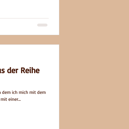
s der Reihe
 mit dem
it einer...