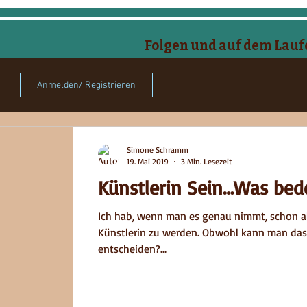
Folgen und auf dem Lauf
Anmelden/ Registrieren
mone Sc
Simone Schramm
19. Mai 2019
3 Min. Lesezeit
Künstlerin Sein…Was bed
Ich hab, wenn man es genau nimmt, schon al
Künstlerin zu werden. Obwohl kann man da
entscheiden?...
N
POETRY JUNK JOURNAL
TA