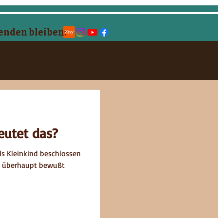
enden bleiben:
hramm
eutet das?
s Kleinkind beschlossen
s überhaupt bewußt
NKIFAKTUR
ETSY SHOP
More