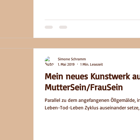
Simone Schramm
1. Mai 2019
1 Min. Lesezeit
Mein neues Kunstwerk au
MutterSein/FrauSein
Parallel zu dem angefangenen Öllgemälde, in dem ich mich
Leben-Tod-Leben Zyklus auseinander setze, m