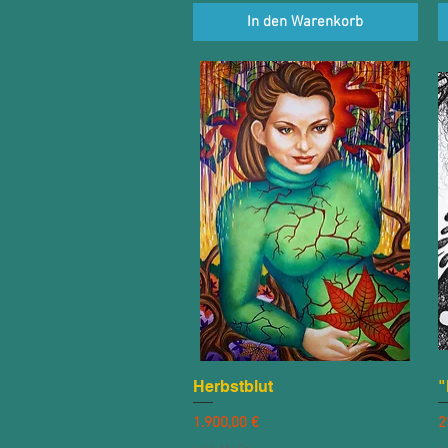
In den Warenkorb
Herbstblut
Schnellansicht
"
Preis
P
1.900,00 €
2