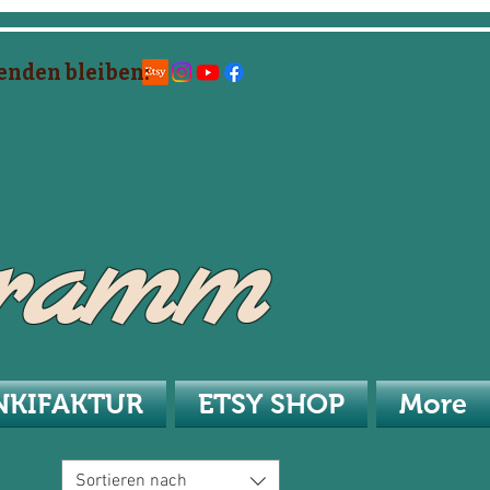
enden bleiben:
hramm
NKIFAKTUR
ETSY SHOP
More
Sortieren nach