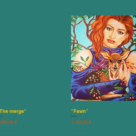
The merge"
Schnellansicht
"Fawn"
Schnellansicht
reis
Preis
.000,00 €
1.100,00 €
xkl. MwSt.
exkl. MwSt.