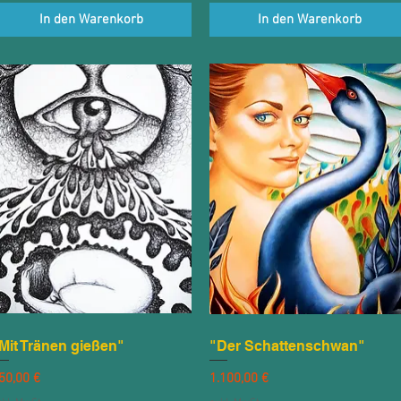
In den Warenkorb
In den Warenkorb
Mit Tränen gießen"
Schnellansicht
"Der Schattenschwan"
Schnellansicht
reis
Preis
50,00 €
1.100,00 €