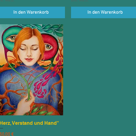
xkl. MwSt.
exkl. MwSt.
In den Warenkorb
In den Warenkorb
Herz, Verstand und Hand"
Schnellansicht
reis
50,00 €