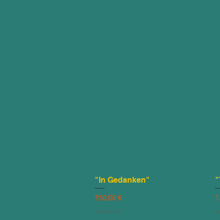
"In Gedanken"
Schnellansicht
"
Preis
P
950,00 €
1
exkl. MwSt.
e