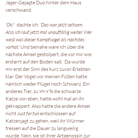
Jäger-Gejagte Duo hinter dem Haus 
verschwand. 
‘Ok!’
  dachte ich. 
‘Das war jetzt seltsam. 
Also ich lauf jetzt mal unauffällig weiter. Wer 
weiß was dieser Kampfvogel als nächstes 
vorhat.’ 
Und beinahe wäre ich über die 
nächste Amsel gestolpert, die vor mir wie 
erstarrt auf den Boden saß.  Da wurde 
mir erst der Sinn des kurz zuvor Erlebten 
klar. Der Vogel vor meinen Füßen hatte 
nämlich weder Flügel noch Schwanz. Ein 
anderes Tier, zu 99,9 % die schwarze 
Katze von eben, hatte wohl mal an ihr 
geknappert. Also hatte die andere Amsel 
nicht 
Just for fun 
entschlossen auf 
Katzenjagt zu gehen, weil ihr Würmer 
fressen auf die Dauer zu langweilig 
wurde. Nein, sie ist ihrer Artgenossin zur 