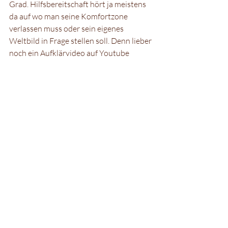
Grad. Hilfsbereitschaft hört ja meistens 
da auf wo man seine Komfortzone 
verlassen muss oder sein eigenes 
Weltbild in Frage stellen soll. Denn lieber 
noch ein Aufklärvideo auf Youtube 
schauen oder ne Spende um das 
Gewissen zu beruhigen. Diese eine Amsel 
sollte uns mal zu Denken geben…
zum Newsletter-Abo
Bildergalerie
Allgemein