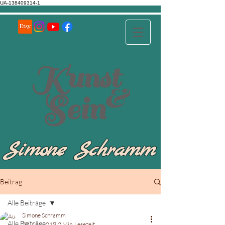
UA-138409314-1
Kunst
&
Sein
Simone Schramm
Beitrag
Alle Beiträge
Simone Schramm
Alle Beiträge
22. Apr. 2019
2 Min. Lesezeit