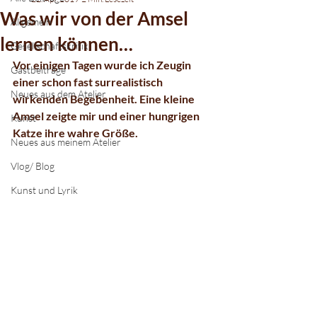
Was wir von der Amsel
Allgemein
lernen können…
Gesellschaftskritik
Vor einigen Tagen wurde ich Zeugin 
Gastbeiträge
einer schon fast surrealistisch 
Neues aus dem Atelier
wirkenden Begebenheit. Eine kleine 
Amsel zeigte mir und einer hungrigen 
Kunst
Katze ihre wahre Größe. 
Neues aus meinem Atelier
Vlog/ Blog
Kunst und Lyrik